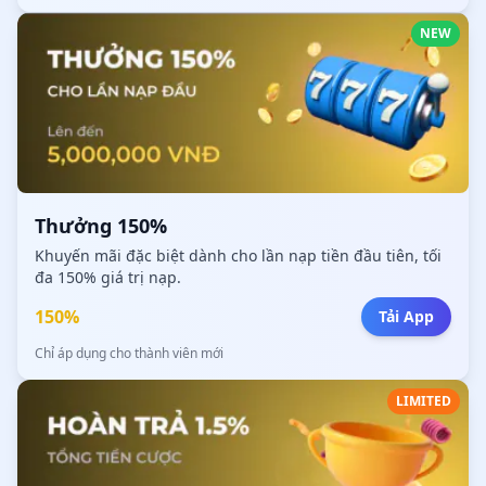
NEW
Thưởng 150%
Khuyến mãi đặc biệt dành cho lần nạp tiền đầu tiên, tối
đa 150% giá trị nạp.
150%
Tải App
Chỉ áp dụng cho thành viên mới
LIMITED