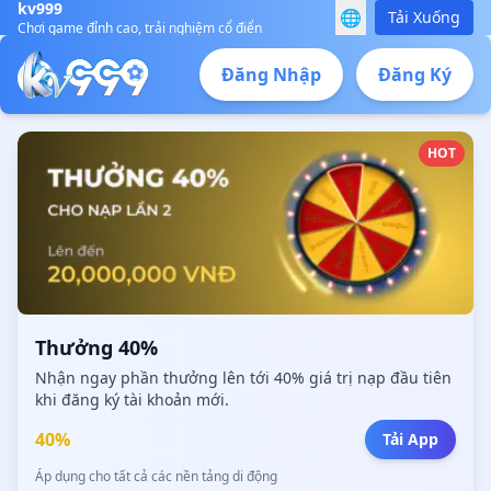
kv999
🌐
Tải Xuống
Chơi game đỉnh cao, trải nghiệm cổ điển
Đăng Nhập
Đăng Ký
HOT
Thưởng 40%
Nhận ngay phần thưởng lên tới 40% giá trị nạp đầu tiên
khi đăng ký tài khoản mới.
40%
Tải App
Áp dụng cho tất cả các nền tảng di động